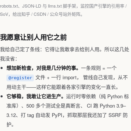
robots.txt、JSON-LD 与 llms.txt 脚手架，监控国产引擎的引用率 /
SoV，给出知乎 / CSDN / 公众号站外矩阵。
我愿意让别人用它之前
我给自己定了条线：它得让我敢拿去给别人用。所以这几处
我没省：
一条规则 = 一个
想加新检查，对我是几分钟的事。
文件 + 一行 import， 管线自己发现，从不
@register
用动主干——这样它能跟着各家引擎的变化一直长。
运行时零依赖（纯 Python 标
它够稳，我敢让它进生产。
准库）、500 多个测试全是真断言、 CI 跑 Python 3.9–
3.12、打 tag 自动发 PyPI，抓取那层我还加了 SSRF 防
护。