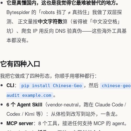
它是真懂国内，这也是我觉得它最难被替代的地方。
Bytespider 的「robots 挡了 ≠ 真挡住」我做了双层探
测、 正文量按
算（省得被「中文没空格」
中文字符数
坑）、爬虫 IP 用反向 DNS 验真伪——这些海外工具基
本都没有。
它有四种入口
我把它做成了四种形态，你顺手用哪种都行：
：
，然后
CLI
pip install Chinese-Geo
chinese-geo
。
audit example.com
（vendor-neutral，跑在 Claude Code /
6 个 Agent Skill
Codex / Kimi 等）：从体检到改写到站外，一条龙。
：8 个工具，接进任何支持 MCP 的 agent。
MCP server