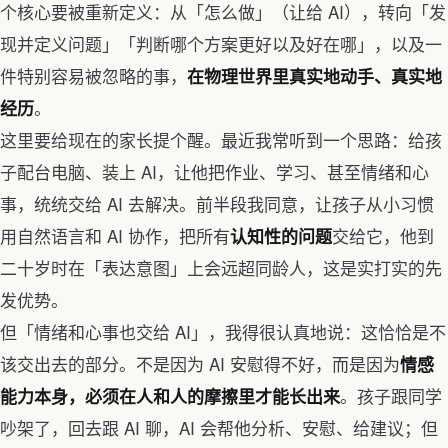
个核心要被重新定义：从「怎么做」（让给 AI），转向「发
现并定义问题」「判断哪个方案更好以及好在哪」，以及一
件特别容易被忽略的事，
在物理世界里真实地动手、真实地
。
经历
这里要给现在的家长提个醒。最近我常听到一个思路：给孩
子配台电脑、装上 AI，让他把作业、学习、甚至情绪和心
事，统统交给 AI 去解决。前半段我同意，让孩子从小习惯
用自然语言和 AI 协作，把所有
交给它，他到
认知性的问题
二十岁时在「表达意图」上会远超同龄人，这是实打实的先
发优势。
但「情绪和心事也交给 AI」，我得很认真地说：这恰恰是不
该交出去的部分。不是因为 AI 安慰得不好，而是因为
情感
。孩子跟同学
能力本身，必须在人和人的摩擦里才能长出来
吵架了，回去跟 AI 聊，AI 会帮他分析、安慰、给建议；但